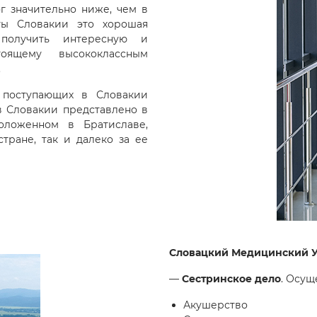
г значительно ниже, чем в
ты Словакии это хорошая
 получить интересную и
тоящему высококлассным
.
 поступающих в Словакии
в Словакии представлено в
оложенном в Братиславе,
тране, так и далеко за ее
Словацкий Медицинский Ун
—
Сестринское дело
. Осущ
Акушерство