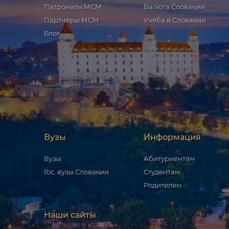
Патронаты МСМ
Валюта Словакии
Партнеры МСМ
Учёба в Словакии
Блог
Вузы
Информация
Вузы
Абитуриентам
Гос. вузы Словакии
Студентам
Родителям
Наши сайты