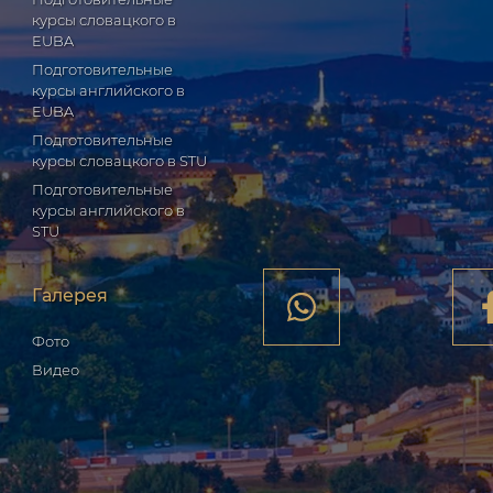
курсы словацкого в
EUBA
Подготовительные
курсы английского в
EUBA
Подготовительные
курсы словацкого в STU
Подготовительные
курсы английского в
STU
Галерея
Фото
Видео