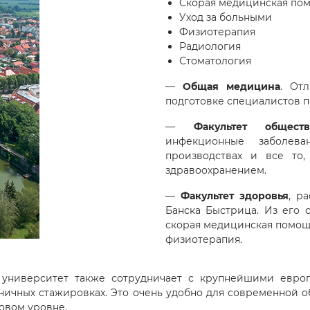
Скорая медицинская по
Уход за больными
Физиотерапия
Радиология
Стоматология
—
Общая медицина
. От
подготовке специалистов п
—
Факультет обществ
инфекционные заболева
производствах и все то
здравоохранением.
—
Факультет здоровья
, р
Банска Быстрица. Из его 
скорая медицинская помощь
физиотерапия.
университет также сотрудничает с крупнейшими европ
ничных стажировках. Это очень удобно для современной 
овом уровне.