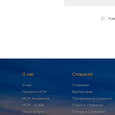
Я д
О нас
Словакия
О нас
Словакия
Проекты МСМ
Братислава
МСМ Академия
Праздники в Словакии
МСМ – EUBA
Отдых в Словакии
Наши услуги
Погода в Словакии