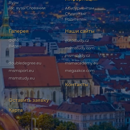
Вузы
Гос. вузы Словакии
Абитуриентам
Студентам
Родителям
Галерея
Наши сайты
Фото
eurostudy.cz
Видео
msmstudy.com
msmstudy.cz
doubledegree.eu
msmacademy.eu
msmsport.eu
megaakce.com
msmstudy.eu
Контакты
Оставить заявку
Карта