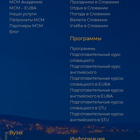
МСМ Академия
Праздники в Словакии
МСМ – EUBA
Отдых в Словакии
Наши услуги
Погода в Словакии
Патронаты МСМ
Валюта Словакии
Партнеры МСМ
Учёба в Словакии
Блог
Программы
Программы
Подготовительный курс
словацкого
Подготовительный курс
английского
Подготовительные курсы
словацкого в EUBA
Подготовительные курсы
английского в EUBA
Подготовительные курсы
словацкого в STU
Подготовительные курсы
английского в STU
Вузы
Информация