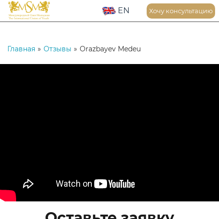
EN
Хочу консультацию
Главная
»
Отзывы
»
Orazbayev Medeu
Оставьте заявку