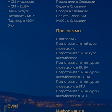
МСМ Академия
Праздники в Словакии
МСМ – EUBA
Отдых в Словакии
Наши услуги
Погода в Словакии
Патронаты МСМ
Валюта Словакии
Партнеры МСМ
Учёба в Словакии
Блог
Программы
Программы
Подготовительный курс
словацкого
Подготовительный курс
английского
Подготовительные курсы
словацкого в EUBA
Подготовительные курсы
английского в EUBA
Подготовительные курсы
словацкого в STU
Подготовительные курсы
английского в STU
Вузы
Информация