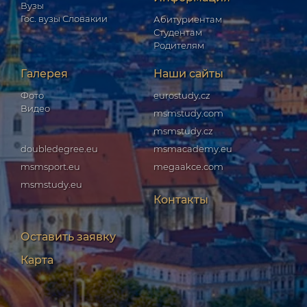
Вузы
Гос. вузы Словакии
Абитуриентам
Студентам
Родителям
Галерея
Наши сайты
Фото
eurostudy.cz
Видео
msmstudy.com
msmstudy.cz
doubledegree.eu
msmacademy.eu
msmsport.eu
megaakce.com
msmstudy.eu
Контакты
Оставить заявку
Карта