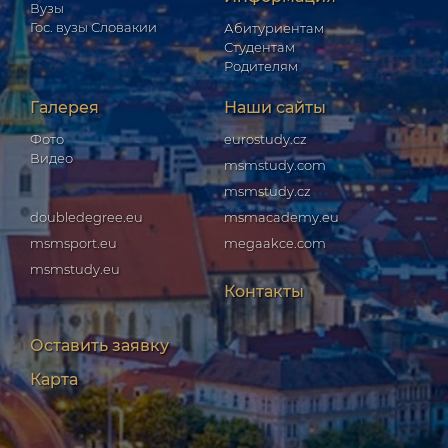
Вузы
Гос. вузы Словакии
Абитуриентам
Студентам
Родителям
Галерея
Наши сайты
Фото
eurostudy.cz
Видео
msmstudy.com
msmstudy.cz
doubledegree.eu
msmacademy.eu
msmsport.eu
megaakce.com
msmstudy.eu
Контакты
Оставить заявку
Карта