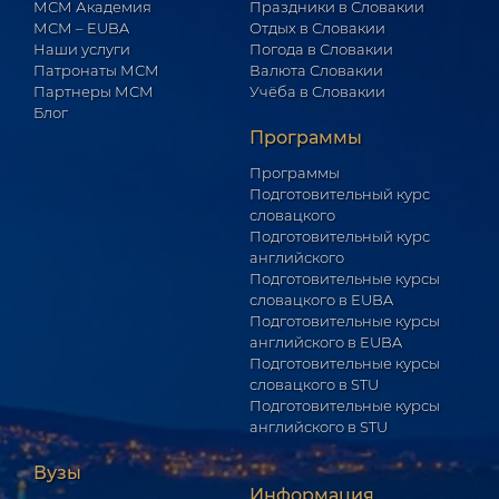
МСМ Академия
Праздники в Словакии
МСМ – EUBA
Отдых в Словакии
Наши услуги
Погода в Словакии
Патронаты МСМ
Валюта Словакии
Партнеры МСМ
Учёба в Словакии
Блог
Программы
Программы
Подготовительный курс
словацкого
Подготовительный курс
английского
Подготовительные курсы
словацкого в EUBA
Подготовительные курсы
английского в EUBA
Подготовительные курсы
словацкого в STU
Подготовительные курсы
английского в STU
Вузы
Информация