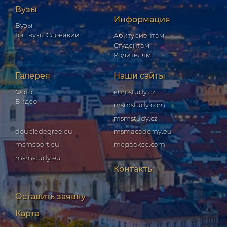
Вузы
Информация
Вузы
Гос. вузы Словакии
Абитуриентам
Студентам
Родителям
Галерея
Наши сайты
Фото
eurostudy.cz
Видео
msmstudy.com
msmstudy.cz
doubledegree.eu
msmacademy.eu
msmsport.eu
megaakce.com
msmstudy.eu
Контакты
Оставить заявку
Карта