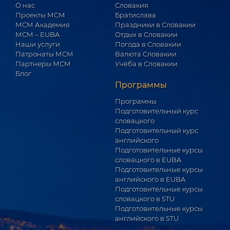
О нас
Словакия
Проекты МСМ
Братислава
МСМ Академия
Праздники в Словакии
МСМ – EUBA
Отдых в Словакии
Наши услуги
Погода в Словакии
Патронаты МСМ
Валюта Словакии
Партнеры МСМ
Учёба в Словакии
Блог
Программы
Программы
Подготовительный курс
словацкого
Подготовительный курс
английского
Подготовительные курсы
словацкого в EUBA
Подготовительные курсы
английского в EUBA
Подготовительные курсы
словацкого в STU
Подготовительные курсы
английского в STU